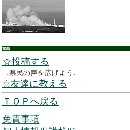
書箱
☆投稿する
→県民の声を広げよう.
☆友達に教える
ＴＯＰへ戻る
免責事項