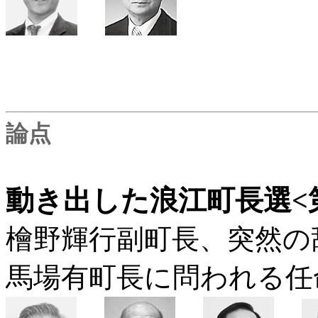
論点
動き出した浪江町長選<第
檜野輝行副町長、突然の
馬場有町長に問われる任